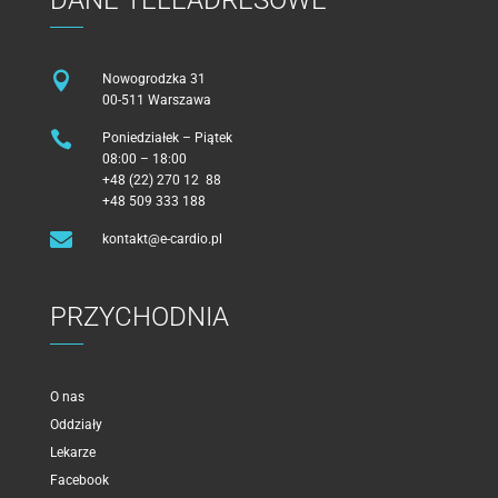

Nowogrodzka 31
00-511 Warszawa

Poniedziałek – Piątek
08:00 – 18:00
+48 (22) 270 12 88
+48 509 333 188

kontakt@e-cardio.pl
PRZYCHODNIA
O nas
Oddziały
Lekarze
Facebook