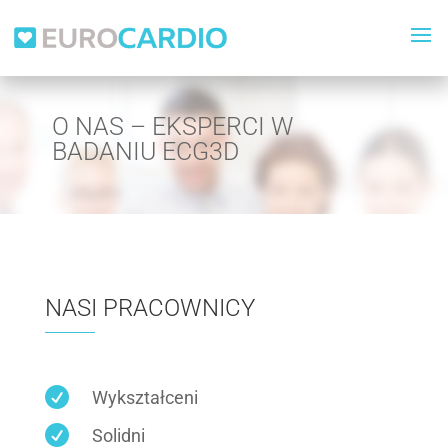
O NAS – EKSPERCI W
BADANIU ECG3D
NASI PRACOWNICY

Wykształceni

Solidni