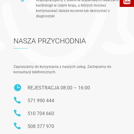
kardiologii w całym kraju, u których możesz
kontynuować dalsze leczenie lub skorzystać z
diagnostyki
NASZA PRZYCHODNIA
Zapraszamy do korzystania z naszych usług. Zachęcamy do
konsultacji telefonicznych.

REJESTRACJA 08:00 – 16:00

571 990 444

510 704 660

508 377 970