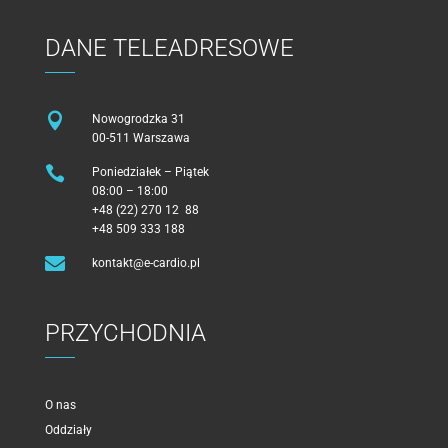
DANE TELEADRESOWE

Nowogrodzka 31
00-511 Warszawa

Poniedziałek – Piątek
08:00 – 18:00
+48 (22) 270 12 88
+48 509 333 188

kontakt@e-cardio.pl
PRZYCHODNIA
O nas
Oddziały