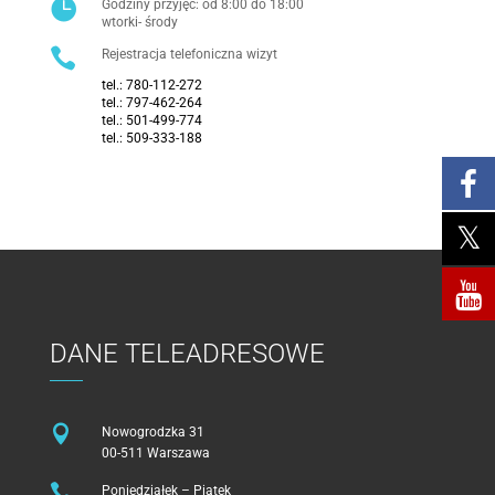

Godziny przyjęć: od 8:00 do 18:00
wtorki- środy

Rejestracja telefoniczna wizyt
tel.:
780-112-272
tel.:
797-462-264
tel.:
501-499-774
tel.:
509-333-188
DANE TELEADRESOWE

Nowogrodzka 31
00-511 Warszawa

Poniedziałek – Piątek