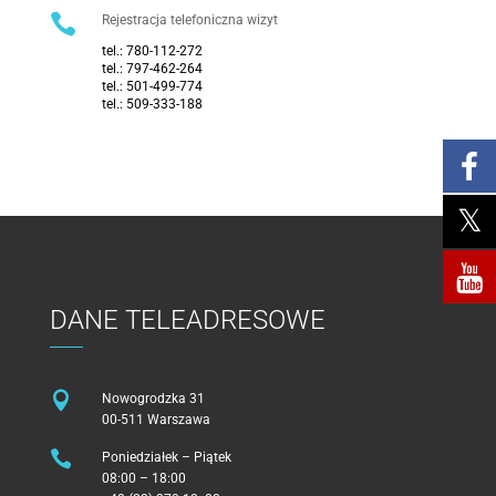

Rejestracja telefoniczna wizyt
tel.:
780-112-272
tel.:
797-462-264
tel.:
501-499-774
tel.:
509-333-188
DANE TELEADRESOWE

Nowogrodzka 31
00-511 Warszawa

Poniedziałek – Piątek
08:00 – 18:00