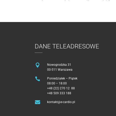
DANE TELEADRESOWE

Nowogrodzka 31
00-511 Warszawa

Poniedziałek – Piątek
08:00 – 18:00
+48 (22) 270 12 88
+48 509 333 188

kontakt@e-cardio.pl