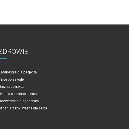
ZDROWIE
Kardiologia dla pacjenta
Serce po zawale
Groźna cukrzyca
Dieta w chorobach serca
Noowczesna diagnostyka
Badania z krwi ważne dla serca