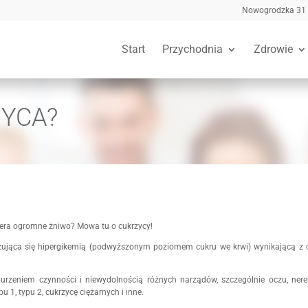
Nowogrodzka 31
Start
Przychodnia
Zdrowie
ZYCA?
zbiera ogromne żniwo? Mowa tu o cukrzycy!
jąca się hipergikemią (podwyższonym poziomem cukru we krwi) wynikającą z defe
burzeniem czynności i niewydolnością różnych narządów, szczególnie oczu, ner
 1, typu 2, cukrzycę ciężarnych i inne.