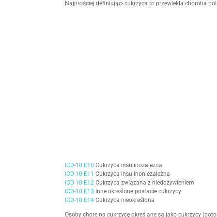
Najprościej definiując- cukrzyca to przewlekła choroba p
ICD-10
E10
Cukrzyca insulinozależna
ICD-10
E11
Cukrzyca insulinoniezależna
ICD-10
E12
Cukrzyca związana z niedożywieniem
ICD-10
E13
Inne określone postacie cukrzycy
ICD-10
E14
Cukrzyca nieokreślona
Osoby chore na cukrzycę określane są jako cukrzycy (potoc