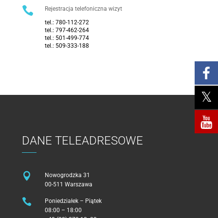

Rejestracja telefoniczna wizyt
tel.:
780-112-272
tel.:
797-462-264
tel.:
501-499-774
tel.:
509-333-188
DANE TELEADRESOWE

Nowogrodzka 31
00-511 Warszawa

Poniedziałek – Piątek
08:00 – 18:00